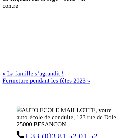
contre
Navigation
« La famille s’agrandit !
Fermeture pendant les fêtes 2023 »
de
l’article
+ 33 (0)3 81 52 01 52