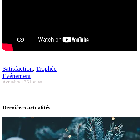
Satisfaction
,
Trophée
Evénement
Actualité
•
361 vues
Dernières actualités