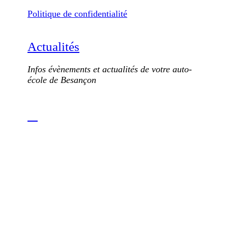
Politique de confidentialité
Actualités
Infos évènements et actualités de votre auto-
école de Besançon
Réalisé avec les Solution EkoZen Web, produit par
Ekyao
©
1998-2026 |
Freepik