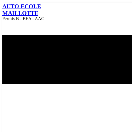
Skip
AUTO ECOLE
to
MAILLOTTE
content
Permis B - BEA - AAC